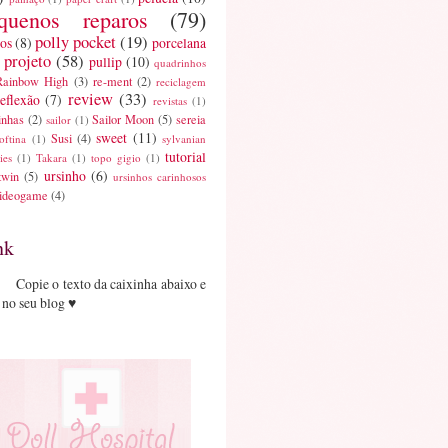
quenos reparos
(79)
polly pocket
(19)
os
(8)
porcelana
projeto
(58)
pullip
(10)
quadrinhos
Rainbow High
(3)
re-ment
(2)
reciclagem
review
(33)
reflexão
(7)
revistas
(1)
inhas
(2)
Sailor Moon
(5)
sereia
sailor
(1)
sweet
(11)
Susi
(4)
oftina
(1)
sylvanian
tutorial
ies
(1)
Takara
(1)
topo gigio
(1)
ursinho
(6)
twin
(5)
ursinhos carinhosos
ideogame
(4)
nk
Copie o texto da caixinha abaixo e
 no seu blog ♥