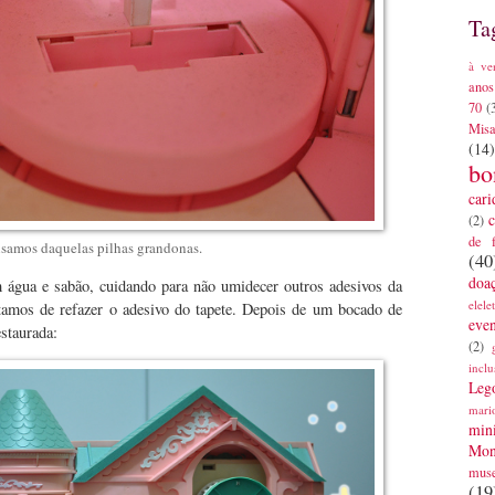
Ta
à ve
anos
70
(
Mis
(14)
bo
cari
c
(2)
de 
isamos daquelas pilhas grandonas.
(40
doa
água e sabão, cuidando para não umidecer outros adesivos da
elele
atamos de refazer o adesivo do tapete. Depois de um bocado de
eve
estaurada:
(2)
inclu
Leg
mari
mini
Mon
mus
(19