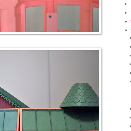
►
►
►
▼