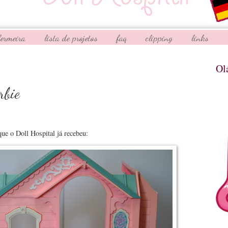
fermeira
lista de projetos
faq
clipping
links
Ol
rbie
ue o Doll Hospital já recebeu: