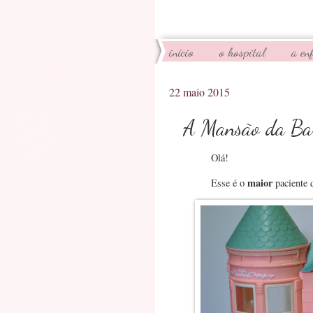
início
o hospital
a en
22 maio 2015
A Mansão da Ba
Olá!
maior
Esse é o
paciente q