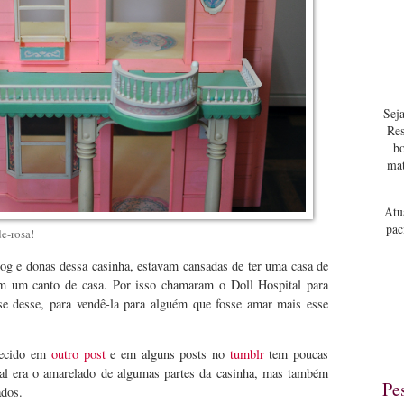
Seja
Res
bo
mat
Atu
pac
e-rosa!
blog e donas dessa casinha, estavam cansadas de ter uma casa de
em um canto de casa. Por isso chamaram o Doll Hospital para
 se desse, para vendê-la para alguém que fosse amar mais esse
recido em
outro post
e em alguns posts no
tumblr
tem poucas
ipal era o amarelado de algumas partes da casinha, mas também
Pe
ados.