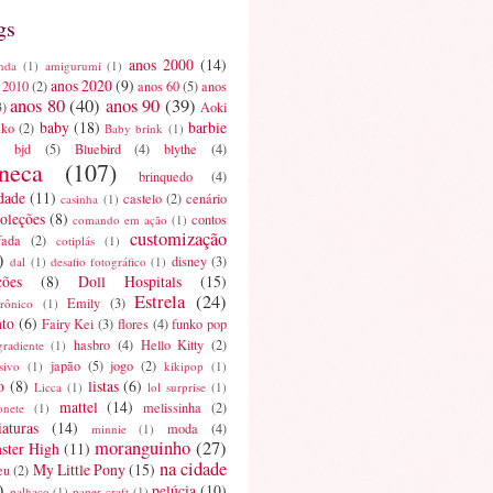
gs
anos 2000
(14)
nda
(1)
amigurumi
(1)
anos 2020
(9)
 2010
(2)
anos 60
(5)
anos
anos 80
(40)
anos 90
(39)
3)
Aoki
baby
(18)
barbie
ako
(2)
Baby brink
(1)
bjd
(5)
Bluebird
(4)
blythe
(4)
neca
(107)
brinquedo
(4)
dade
(11)
castelo
(2)
cenário
casinha
(1)
oleções
(8)
contos
comando em ação
(1)
customização
fada
(2)
cotiplás
(1)
)
disney
(3)
dal
(1)
desafio fotográfico
(1)
ções
(8)
Doll Hospitals
(15)
Estrela
(24)
Emily
(3)
trônico
(1)
nto
(6)
Fairy Kei
(3)
flores
(4)
funko pop
hasbro
(4)
Hello Kitty
(2)
gradiente
(1)
japão
(5)
jogo
(2)
sivo
(1)
kikipop
(1)
o
(8)
listas
(6)
Licca
(1)
lol surprise
(1)
mattel
(14)
melissinha
(2)
onete
(1)
aturas
(14)
moda
(4)
minnie
(1)
moranguinho
(27)
ster High
(11)
na cidade
My Little Pony
(15)
eu
(2)
)
pelúcia
(10)
palhaço
(1)
paper craft
(1)