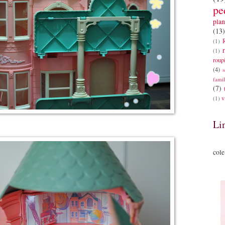
pe
plan
(13)
(1)
(1)
roup
(4)
s
famil
(7)
v
(1)
Li
cole