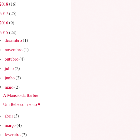
2018
(16)
2017
(25)
2016
(9)
2015
(24)
dezembro
(1)
►
novembro
(1)
►
outubro
(4)
►
julho
(2)
►
junho
(2)
►
maio
(2)
▼
A Mansão da Barbie
Um Bebê com sono ♥
abril
(3)
►
março
(4)
►
fevereiro
(2)
►