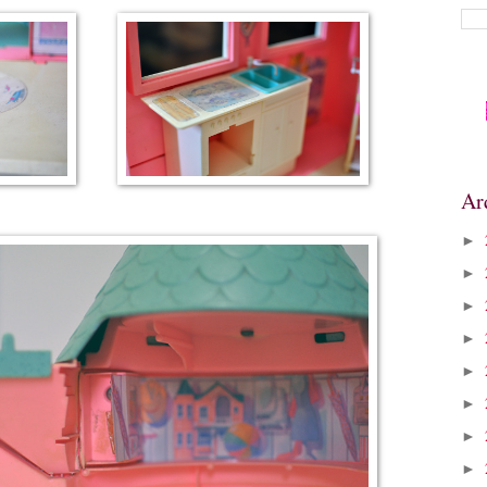
Ar
►
►
►
►
►
►
►
►