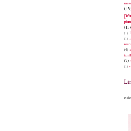
mus
(19
pe
plan
(13)
(1)
(1)
roup
(4)
s
famil
(7)
v
(1)
Li
cole