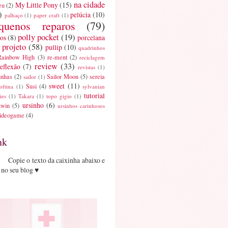
na cidade
My Little Pony
(15)
eu
(2)
)
pelúcia
(10)
palhaço
(1)
paper craft
(1)
quenos reparos
(79)
polly pocket
(19)
os
(8)
porcelana
projeto
(58)
pullip
(10)
quadrinhos
Rainbow High
(3)
re-ment
(2)
reciclagem
review
(33)
reflexão
(7)
revistas
(1)
inhas
(2)
Sailor Moon
(5)
sereia
sailor
(1)
sweet
(11)
Susi
(4)
oftina
(1)
sylvanian
tutorial
ies
(1)
Takara
(1)
topo gigio
(1)
ursinho
(6)
twin
(5)
ursinhos carinhosos
ideogame
(4)
nk
Copie o texto da caixinha abaixo e
 no seu blog ♥