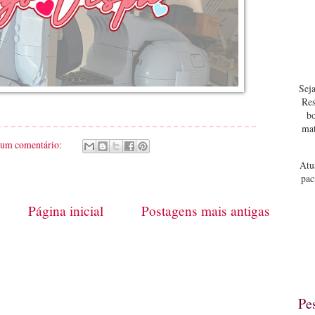
Seja
Res
bo
mat
um comentário:
Atu
pac
Página inicial
Postagens mais antigas
Pe