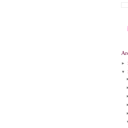
Ar
►
▼