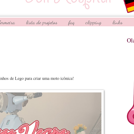
fermeira
lista de projetos
faq
clipping
links
Ol
nhos de Lego para criar uma moto icônica!