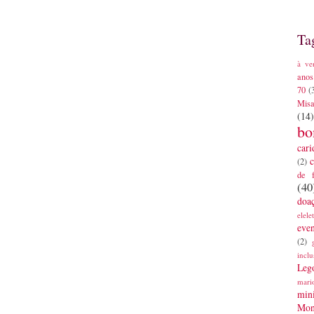
Ta
à ve
anos
70
(
Mis
(14)
bo
cari
c
(2)
de 
(40
doa
elele
eve
(2)
inclu
Leg
mari
mini
Mon