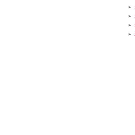
►
►
►
►