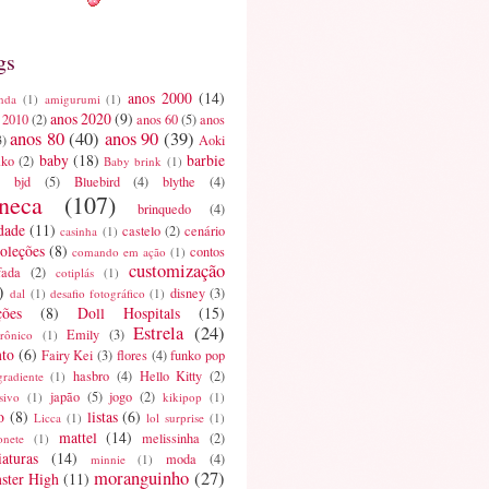
gs
anos 2000
(14)
nda
(1)
amigurumi
(1)
anos 2020
(9)
 2010
(2)
anos 60
(5)
anos
anos 80
(40)
anos 90
(39)
3)
Aoki
baby
(18)
barbie
ako
(2)
Baby brink
(1)
bjd
(5)
Bluebird
(4)
blythe
(4)
neca
(107)
brinquedo
(4)
dade
(11)
castelo
(2)
cenário
casinha
(1)
oleções
(8)
contos
comando em ação
(1)
customização
fada
(2)
cotiplás
(1)
)
disney
(3)
dal
(1)
desafio fotográfico
(1)
ções
(8)
Doll Hospitals
(15)
Estrela
(24)
Emily
(3)
trônico
(1)
nto
(6)
Fairy Kei
(3)
flores
(4)
funko pop
hasbro
(4)
Hello Kitty
(2)
gradiente
(1)
japão
(5)
jogo
(2)
sivo
(1)
kikipop
(1)
o
(8)
listas
(6)
Licca
(1)
lol surprise
(1)
mattel
(14)
melissinha
(2)
onete
(1)
aturas
(14)
moda
(4)
minnie
(1)
moranguinho
(27)
ster High
(11)