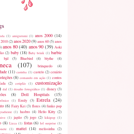
gs
anos 2000
(14)
nda
(1)
amigurumi
(1)
anos 2020
(9)
 2010
(2)
anos 60
(5)
anos
anos 80
(40)
anos 90
(39)
3)
Aoki
baby
(18)
barbie
ako
(2)
Baby brink
(1)
bjd
(5)
Bluebird
(4)
blythe
(4)
neca
(107)
brinquedo
(4)
dade
(11)
castelo
(2)
cenário
casinha
(1)
oleções
(8)
contos
comando em ação
(1)
customização
fada
(2)
cotiplás
(1)
)
disney
(3)
dal
(1)
desafio fotográfico
(1)
ções
(8)
Doll Hospitals
(15)
Estrela
(24)
Emily
(3)
trônico
(1)
nto
(6)
Fairy Kei
(3)
flores
(4)
funko pop
hasbro
(4)
Hello Kitty
(2)
gradiente
(1)
japão
(5)
jogo
(2)
sivo
(1)
kikipop
(1)
o
(8)
listas
(6)
Licca
(1)
lol surprise
(1)
mattel
(14)
melissinha
(2)
onete
(1)