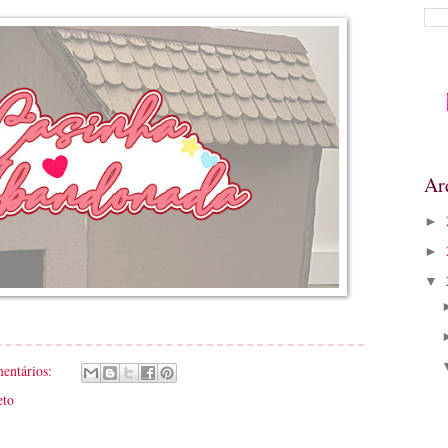
Ar
►
►
▼
mentários:
eto