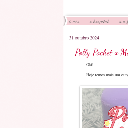
início
o hospital
a en
31 outubro 2024
Polly Pocket x M
Olá!
Hoje temos mais um estoj