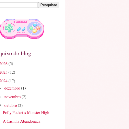
quivo do blog
2026
(5)
2025
(12)
2024
(17)
dezembro
(1)
►
novembro
(2)
►
outubro
(2)
▼
Polly Pocket x Monster High
A Casinha Abandonada