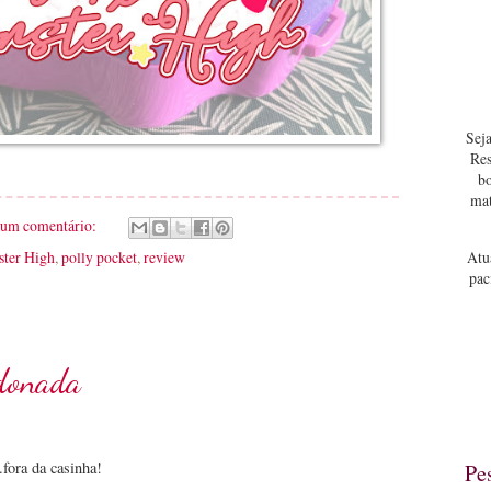
Seja
Res
bo
mat
um comentário:
ter High
,
polly pocket
,
review
Atu
pac
donada
fora da casinha!
Pe