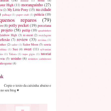
aturas
(14)
moda
(4)
minnie
(1)
moranguinho
(27)
ster High
(11)
na cidade
My Little Pony
(15)
eu
(2)
)
pelúcia
(10)
palhaço
(1)
paper craft
(1)
quenos reparos
(79)
polly pocket
(19)
os
(8)
porcelana
projeto
(58)
pullip
(10)
quadrinhos
Rainbow High
(3)
re-ment
(2)
reciclagem
review
(33)
reflexão
(7)
revistas
(1)
inhas
(2)
Sailor Moon
(5)
sereia
sailor
(1)
sweet
(11)
Susi
(4)
oftina
(1)
sylvanian
tutorial
ies
(1)
Takara
(1)
topo gigio
(1)
ursinho
(6)
twin
(5)
ursinhos carinhosos
ideogame
(4)
nk
Copie o texto da caixinha abaixo e
 no seu blog ♥