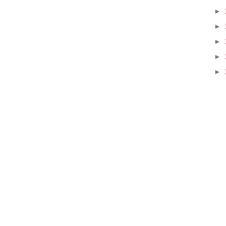
►
►
►
►
►