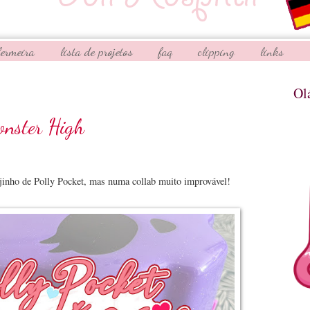
fermeira
lista de projetos
faq
clipping
links
Ol
onster High
inho de Polly Pocket, mas numa collab muito improvável!