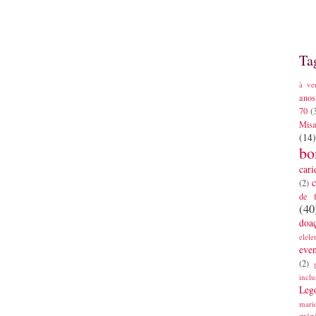
Ta
à ve
anos
70
(
Mis
(14)
bo
cari
c
(2)
de 
(40
doa
elele
eve
(2)
inclu
Leg
mari