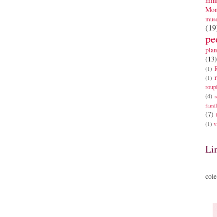
mini
Mon
mus
(19
pe
plan
(13)
(1)
(1)
roup
(4)
s
famil
(7)
v
(1)
Li
cole