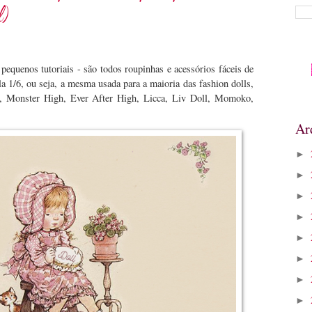
l)
pequenos tutoriais - são todos roupinhas e acessórios fáceis de
a 1/6, ou seja, a mesma usada para a maioria das fashion dolls,
s, Monster High, Ever After High, Licca, Liv Doll, Momoko,
Ar
►
►
►
►
►
►
►
►