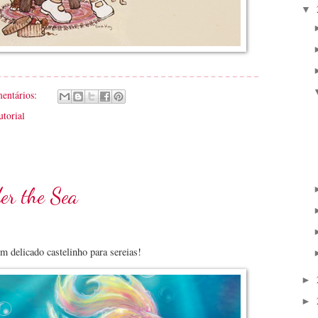
▼
mentários:
utorial
er the Sea
delicado castelinho para sereias!
►
►