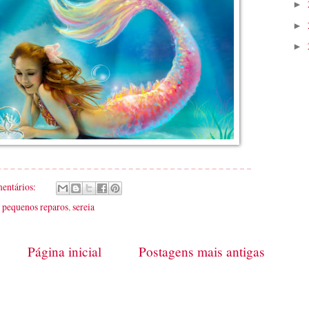
►
►
►
mentários:
,
pequenos reparos
,
sereia
Página inicial
Postagens mais antigas