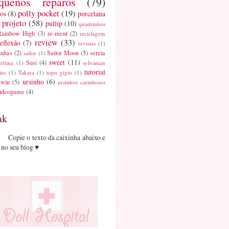
quenos reparos
(79)
polly pocket
(19)
os
(8)
porcelana
projeto
(58)
pullip
(10)
quadrinhos
Rainbow High
(3)
re-ment
(2)
reciclagem
review
(33)
reflexão
(7)
revistas
(1)
inhas
(2)
Sailor Moon
(5)
sereia
sailor
(1)
sweet
(11)
Susi
(4)
oftina
(1)
sylvanian
tutorial
ies
(1)
Takara
(1)
topo gigio
(1)
ursinho
(6)
twin
(5)
ursinhos carinhosos
ideogame
(4)
nk
Copie o texto da caixinha abaixo e
 no seu blog ♥