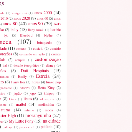
gs
anos 2000
(14)
nda
(1)
amigurumi
(1)
anos 2020
(9)
 2010
(2)
anos 60
(5)
anos
anos 80
(40)
anos 90
(39)
3)
Aoki
baby
(18)
barbie
ako
(2)
Baby brink
(1)
bjd
(5)
Bluebird
(4)
blythe
(4)
neca
(107)
brinquedo
(4)
dade
(11)
castelo
(2)
cenário
casinha
(1)
oleções
(8)
contos
comando em ação
(1)
customização
fada
(2)
cotiplás
(1)
)
disney
(3)
dal
(1)
desafio fotográfico
(1)
ções
(8)
Doll Hospitals
(15)
Estrela
(24)
Emily
(3)
trônico
(1)
nto
(6)
Fairy Kei
(3)
flores
(4)
funko pop
hasbro
(4)
Hello Kitty
(2)
gradiente
(1)
japão
(5)
jogo
(2)
sivo
(1)
kikipop
(1)
o
(8)
listas
(6)
Licca
(1)
lol surprise
(1)
mattel
(14)
melissinha
(2)
onete
(1)
aturas
(14)
moda
(4)
minnie
(1)
moranguinho
(27)
ster High
(11)
na cidade
My Little Pony
(15)
eu
(2)
)
pelúcia
(10)
palhaço
(1)
paper craft
(1)