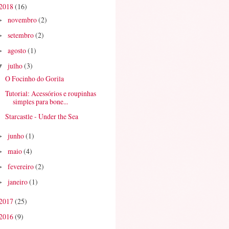
2018
(16)
novembro
(2)
►
setembro
(2)
►
agosto
(1)
►
julho
(3)
▼
O Focinho do Gorila
Tutorial: Acessórios e roupinhas
simples para bone...
Starcastle - Under the Sea
junho
(1)
►
maio
(4)
►
fevereiro
(2)
►
janeiro
(1)
►
2017
(25)
2016
(9)