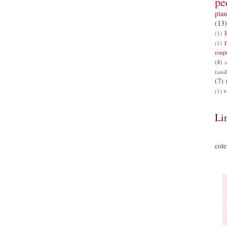
pe
plan
(13)
(1)
(1)
roup
(4)
s
famil
(7)
v
(1)
Li
cole