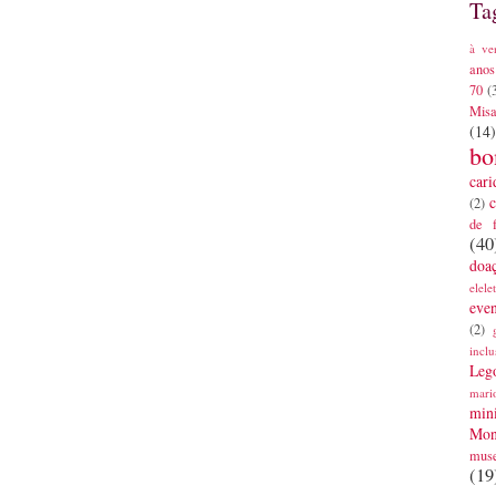
Ta
à ve
anos
70
(
Mis
(14)
bo
cari
c
(2)
de 
(40
doa
elele
eve
(2)
inclu
Leg
mari
mini
Mon
mus
(19