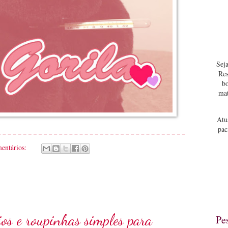
Seja
Res
bo
mat
Atu
pac
mentários:
ios e roupinhas simples para
Pe