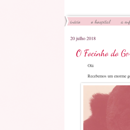
início
o hospital
a en
20 julho 2018
O Focinho do Go
Olá
Recebemos um enorme gor