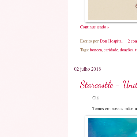
Continue lendo »
Escrito por
Doll Hospital
2 co
Tags:
boneca
,
caridade
,
doações
,
t
02 julho 2018
Starcastle - Und
Olá
Temos em nossas mãos um 