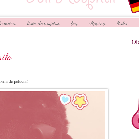
fermeira
lista de projetos
faq
clipping
links
Ol
rila
ila de pelúcia!