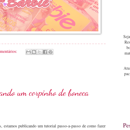
Seja
Res
bo
omentários:
mat
Atu
pac
rando um corpinho de boneca
Pe
, estamos publicando um tutorial passo-a-passo de como fazer