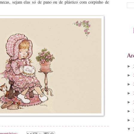
necas, sejam elas só de pano ou de plástico com corpinho de
Ar
►
►
►
►
►
►
►
▼
omentários: