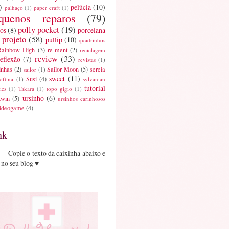
)
pelúcia
(10)
palhaço
(1)
paper craft
(1)
quenos reparos
(79)
polly pocket
(19)
os
(8)
porcelana
projeto
(58)
pullip
(10)
quadrinhos
Rainbow High
(3)
re-ment
(2)
reciclagem
review
(33)
reflexão
(7)
revistas
(1)
inhas
(2)
Sailor Moon
(5)
sereia
sailor
(1)
sweet
(11)
Susi
(4)
oftina
(1)
sylvanian
tutorial
ies
(1)
Takara
(1)
topo gigio
(1)
ursinho
(6)
twin
(5)
ursinhos carinhosos
ideogame
(4)
nk
Copie o texto da caixinha abaixo e
 no seu blog ♥