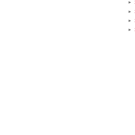
►
►
►
►