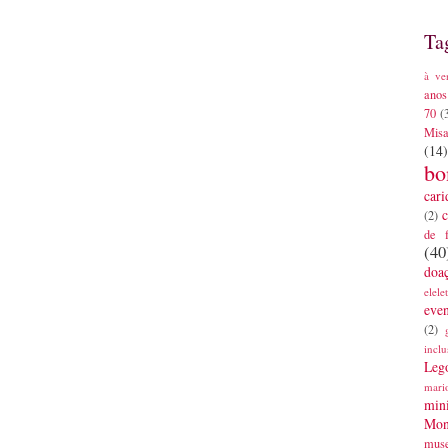
Ta
à ve
anos
70
(
Mis
(14)
bo
cari
c
(2)
de 
(40
doa
elele
eve
(2)
inclu
Leg
mari
mini
Mon
mus