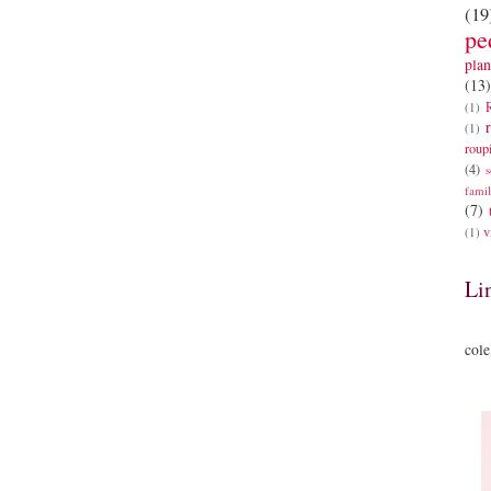
(19
pe
plan
(13)
(1)
(1)
roup
(4)
s
famil
(7)
v
(1)
Li
cole