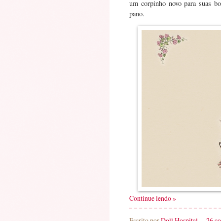
um corpinho novo para suas bo
pano.
Continue lendo »
Escrito por
Doll Hospital
26 c