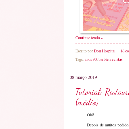
Continue lendo »
Escrito por
Doll Hospital
16 c
Tags:
anos 90
,
barbie
,
revistas
08 março 2019
Tutorial: Restau
(médio)
Olá!
Depois de muitos pedidos