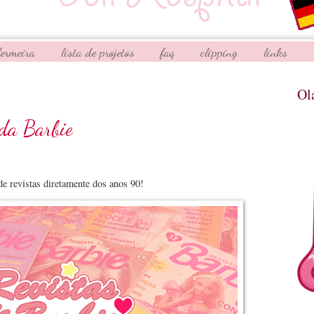
fermeira
lista de projetos
faq
clipping
links
Ol
 da Barbie
e revistas diretamente dos anos 90!