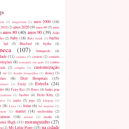
gs
anos 2000
(14)
nda
(1)
amigurumi
(1)
anos 2020
(9)
 2010
(2)
anos 60
(5)
anos
anos 80
(40)
anos 90
(39)
3)
Aoki
baby
(18)
barbie
ako
(2)
Baby brink
(1)
bjd
(5)
Bluebird
(4)
blythe
(4)
neca
(107)
brinquedo
(4)
dade
(11)
castelo
(2)
cenário
casinha
(1)
oleções
(8)
contos
comando em ação
(1)
customização
fada
(2)
cotiplás
(1)
)
disney
(3)
dal
(1)
desafio fotográfico
(1)
ções
(8)
Doll Hospitals
(15)
Estrela
(24)
Emily
(3)
trônico
(1)
nto
(6)
Fairy Kei
(3)
flores
(4)
funko pop
hasbro
(4)
Hello Kitty
(2)
gradiente
(1)
japão
(5)
jogo
(2)
sivo
(1)
kikipop
(1)
o
(8)
listas
(6)
Licca
(1)
lol surprise
(1)
mattel
(14)
melissinha
(2)
onete
(1)
aturas
(14)
moda
(4)
minnie
(1)
moranguinho
(27)
ster High
(11)
na cidade
My Little Pony
(15)
eu
(2)