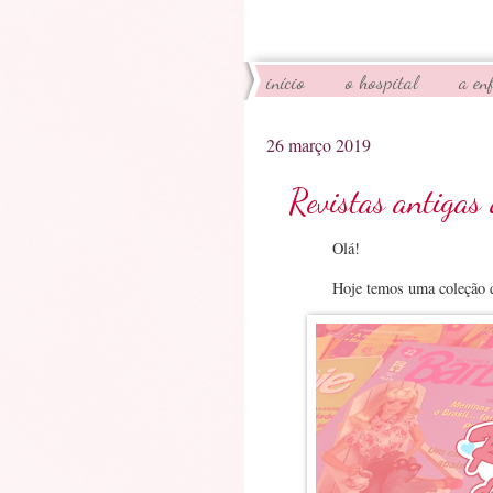
início
o hospital
a en
26 março 2019
Revistas antigas
Olá!
Hoje temos uma coleção d