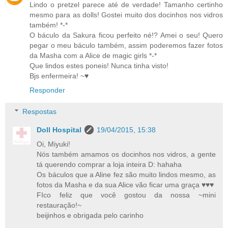
Lindo o pretzel parece até de verdade! Tamanho certinho
mesmo para as dolls! Gostei muito dos docinhos nos vidros
também! *-*
O báculo da Sakura ficou perfeito né!? Amei o seu! Quero
pegar o meu báculo também, assim poderemos fazer fotos
da Masha com a Alice de magic girls *-*
Que lindos estes poneis! Nunca tinha visto!
Bjs enfermeira! ~♥
Responder
Respostas
Doll Hospital
19/04/2015, 15:38
Oi, Miyuki!
Nós também amamos os docinhos nos vidros, a gente
tá querendo comprar a loja inteira D: hahaha
Os báculos que a Aline fez são muito lindos mesmo, as
fotos da Masha e da sua Alice vão ficar uma graça ♥♥♥
FIco feliz que você gostou da nossa ~mini
restauração!~
beijinhos e obrigada pelo carinho