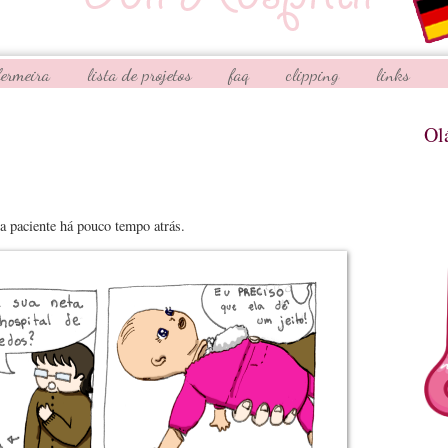
fermeira
lista de projetos
faq
clipping
links
Ol
 paciente há pouco tempo atrás.