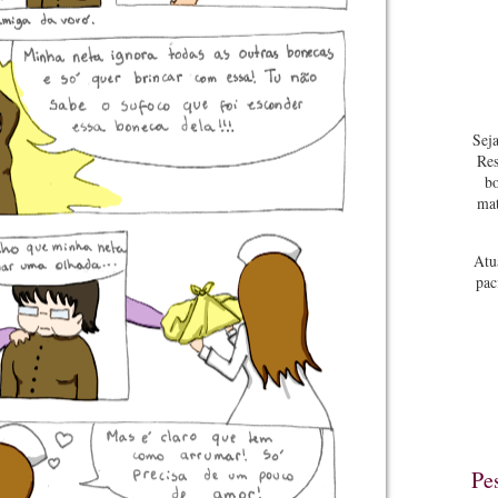
Seja
Res
bo
mat
Atu
pac
Pe