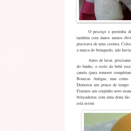
O pescoço e perninha di
também com danos menos óbvio
precisava de uma costura. Colo
a marca do brinquedo, não havi
Antes de lavar, precisamo
do banho, o rosto da bebê rec
caneta (para remover completam
Bonecas Antigas, mas como n
Demorou um pouco de tempo e a
Fizemos um corpinho novo usando
brincadeiras com uma dona tão 
está assim: