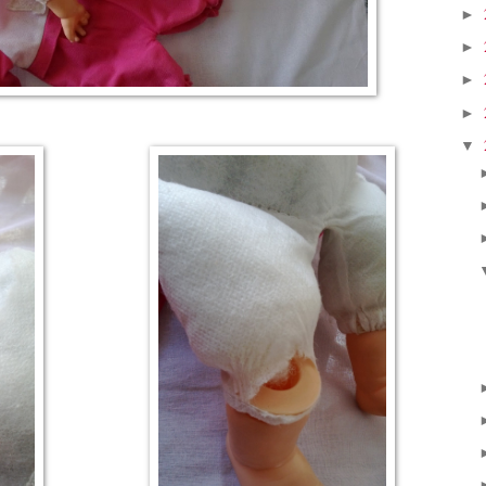
►
►
►
►
▼