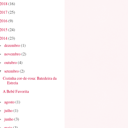
2018
(16)
2017
(25)
2016
(9)
2015
(24)
2014
(23)
dezembro
(1)
►
novembro
(2)
►
outubro
(4)
►
setembro
(2)
▼
Cozinha cor-de-rosa: Batedeira da
Estrela
A Bebê Favorita
agosto
(1)
►
julho
(1)
►
junho
(3)
►
maio
(3)
►