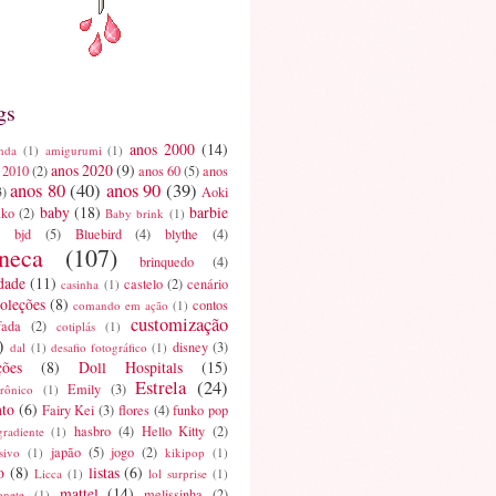
gs
anos 2000
(14)
nda
(1)
amigurumi
(1)
anos 2020
(9)
 2010
(2)
anos 60
(5)
anos
anos 80
(40)
anos 90
(39)
3)
Aoki
baby
(18)
barbie
ako
(2)
Baby brink
(1)
bjd
(5)
Bluebird
(4)
blythe
(4)
neca
(107)
brinquedo
(4)
dade
(11)
castelo
(2)
cenário
casinha
(1)
oleções
(8)
contos
comando em ação
(1)
customização
fada
(2)
cotiplás
(1)
)
disney
(3)
dal
(1)
desafio fotográfico
(1)
ções
(8)
Doll Hospitals
(15)
Estrela
(24)
Emily
(3)
trônico
(1)
nto
(6)
Fairy Kei
(3)
flores
(4)
funko pop
hasbro
(4)
Hello Kitty
(2)
gradiente
(1)
japão
(5)
jogo
(2)
sivo
(1)
kikipop
(1)
o
(8)
listas
(6)
Licca
(1)
lol surprise
(1)
mattel
(14)
melissinha
(2)
onete
(1)