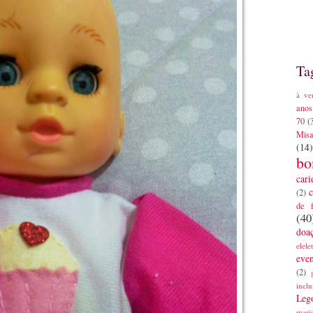
Ta
à ve
anos
70
(
Mis
(14)
bo
cari
c
(2)
de 
(40
doa
elele
eve
(2)
inclu
Leg
mari