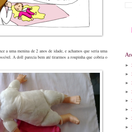
nce a uma menina de 2 anos de idade, e achamos que seria uma
Ar
ssível. A doll parecia bem até tirarmos a roupinha que cobria o
►
►
►
►
►
►
►
►