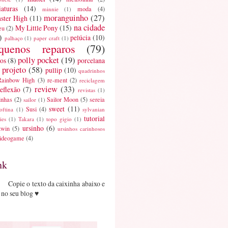
aturas
(14)
moda
(4)
minnie
(1)
moranguinho
(27)
ster High
(11)
na cidade
My Little Pony
(15)
eu
(2)
)
pelúcia
(10)
palhaço
(1)
paper craft
(1)
quenos reparos
(79)
polly pocket
(19)
os
(8)
porcelana
projeto
(58)
pullip
(10)
quadrinhos
Rainbow High
(3)
re-ment
(2)
reciclagem
review
(33)
reflexão
(7)
revistas
(1)
inhas
(2)
Sailor Moon
(5)
sereia
sailor
(1)
sweet
(11)
Susi
(4)
oftina
(1)
sylvanian
tutorial
ies
(1)
Takara
(1)
topo gigio
(1)
ursinho
(6)
twin
(5)
ursinhos carinhosos
ideogame
(4)
nk
Copie o texto da caixinha abaixo e
 no seu blog ♥