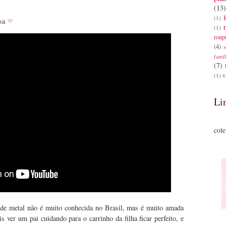
(13)
(1)
❤
osa
(1)
roup
(4)
s
famil
(7)
v
(1)
Li
cole
 de metal não é muito conhecida no Brasil, mas é muito amada
 ver um pai cuidando para o carrinho da filha ficar perfeito, e