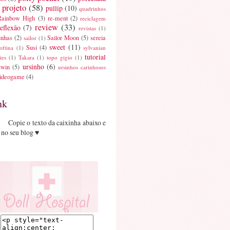
projeto
(58)
pullip
(10)
quadrinhos
Rainbow High
(3)
re-ment
(2)
reciclagem
review
(33)
reflexão
(7)
revistas
(1)
inhas
(2)
Sailor Moon
(5)
sereia
sailor
(1)
sweet
(11)
Susi
(4)
oftina
(1)
sylvanian
tutorial
ies
(1)
Takara
(1)
topo gigio
(1)
ursinho
(6)
twin
(5)
ursinhos carinhosos
ideogame
(4)
nk
Copie o texto da caixinha abaixo e
 no seu blog ♥