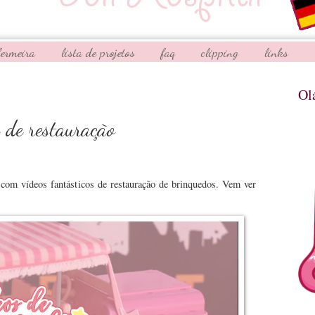
fermeira
lista de projetos
faq
clipping
links
Ol
s de restauração
com vídeos fantásticos de restauração de brinquedos. Vem ver