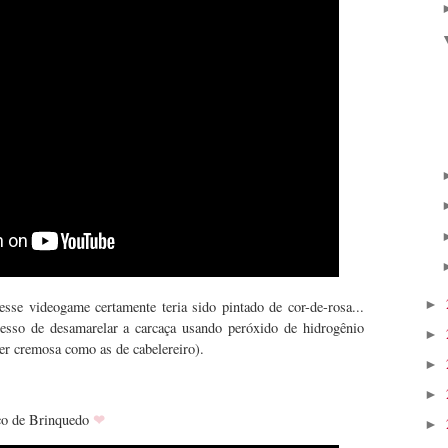
►
esse videogame certamente teria sido pintado de cor-de-rosa...
sso de desamarelar a carcaça usando peróxido de hidrogênio
►
er cremosa como as de cabelereiro).
►
►
❤
co de Brinquedo
►