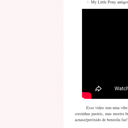
4)
My Little Pony antig
Esse vídeo tem uma vibe 
corzinhas pasteis, mas mostra be
acnase/peróxido de benzoila faz!