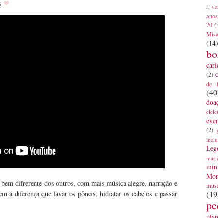
❤
os
à ve
anos
70
(
Mis
(14)
bo
cari
c
(2)
de 
(40
doa
elele
eve
(2)
inclu
Leg
mari
mini
Mon
bem difrerente dos outros, com mais música alegre, narração e
mus
m a diferença que lavar os pôneis, hidratar os cabelos e passar
(19
pe
plan