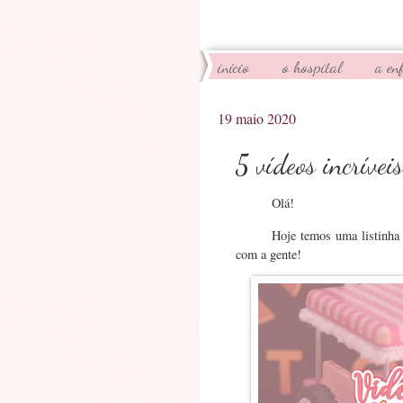
início
o hospital
a en
19 maio 2020
5 vídeos incrívei
Olá!
Hoje temos uma listinha 
com a gente!