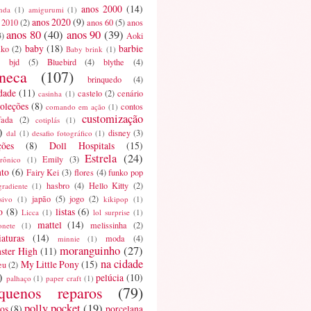
anos 2000
(14)
nda
(1)
amigurumi
(1)
anos 2020
(9)
 2010
(2)
anos 60
(5)
anos
anos 80
(40)
anos 90
(39)
3)
Aoki
baby
(18)
barbie
ako
(2)
Baby brink
(1)
bjd
(5)
Bluebird
(4)
blythe
(4)
neca
(107)
brinquedo
(4)
dade
(11)
castelo
(2)
cenário
casinha
(1)
oleções
(8)
contos
comando em ação
(1)
customização
fada
(2)
cotiplás
(1)
)
disney
(3)
dal
(1)
desafio fotográfico
(1)
ções
(8)
Doll Hospitals
(15)
Estrela
(24)
Emily
(3)
trônico
(1)
nto
(6)
Fairy Kei
(3)
flores
(4)
funko pop
hasbro
(4)
Hello Kitty
(2)
gradiente
(1)
japão
(5)
jogo
(2)
sivo
(1)
kikipop
(1)
o
(8)
listas
(6)
Licca
(1)
lol surprise
(1)
mattel
(14)
melissinha
(2)
onete
(1)
aturas
(14)
moda
(4)
minnie
(1)
moranguinho
(27)
ster High
(11)
na cidade
My Little Pony
(15)
eu
(2)
)
pelúcia
(10)
palhaço
(1)
paper craft
(1)
quenos reparos
(79)
polly pocket
(19)
os
(8)
porcelana