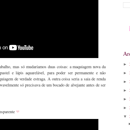
Ar
►
abalho, mas só mudaríamos duas coisas: a maquiagem nova da
pastel e lápis aquarelável, para poder ser permanente e não
►
iagem de verdade estraga. A outra coisa seria a saia de renda
►
rovavelmente só precisava de um bocado de alvejante antes de ser
►
!
►
►
❤
nsparente
▼