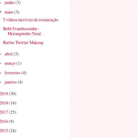
junho
(3)
►
maio
(3)
▼
5 vídeos incríveis de restauração
Bebê Framboesinha -
Moranguinho Nenê
Barbie Twirlin' Makeup
abril
(5)
►
março
(1)
►
fevereiro
(4)
►
janeiro
(4)
►
2019
(30)
2018
(16)
2017
(25)
2016
(9)
2015
(24)